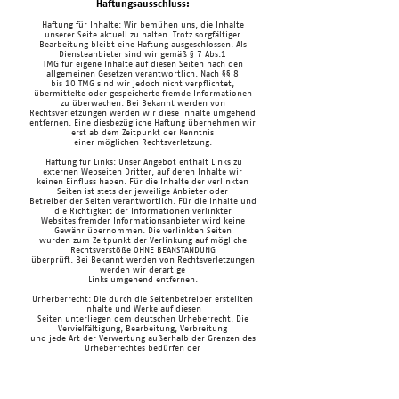
Haftungsausschluss:
Haftung für Inhalte: Wir bemühen uns, die Inhalte
unserer Seite aktuell zu halten. Trotz sorgfältiger
Bearbeitung bleibt eine Haftung ausgeschlossen. Als
Diensteanbieter sind wir gemäß § 7 Abs.1
TMG für eigene Inhalte auf diesen Seiten nach den
allgemeinen Gesetzen verantwortlich. Nach §§ 8
bis 10 TMG sind wir jedoch nicht verpflichtet,
übermittelte oder gespeicherte fremde Informationen
zu überwachen. Bei Bekannt werden von
Rechtsverletzungen werden wir diese Inhalte umgehend
entfernen. Eine diesbezügliche Haftung übernehmen wir
erst ab dem Zeitpunkt der Kenntnis
einer möglichen Rechtsverletzung.
Haftung für Links: Unser Angebot enthält Links zu
externen Webseiten Dritter, auf deren Inhalte wir
keinen Einfluss haben. Für die Inhalte der verlinkten
Seiten ist stets der jeweilige Anbieter oder
Betreiber der Seiten verantwortlich. Für die Inhalte und
die Richtigkeit der Informationen verlinkter
Websites fremder Informationsanbieter wird keine
Gewähr übernommen. Die verlinkten Seiten
wurden zum Zeitpunkt der Verlinkung auf mögliche
Rechtsverstöße OHNE BEANSTANDUNG
überprüft. Bei Bekannt werden von Rechtsverletzungen
werden wir derartige
Links umgehend entfernen.
Urherberrecht: Die durch die Seitenbetreiber erstellten
Inhalte und Werke auf diesen
Seiten unterliegen dem deutschen Urheberrecht. Die
Vervielfältigung, Bearbeitung, Verbreitung
und jede Art der Verwertung außerhalb der Grenzen des
Urheberrechtes bedürfen der
schriftlichen Zustimmung des jeweiligen Autors bzw.
Erstellers.