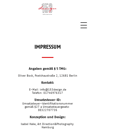
IMPRESSUM
Angaben gemäß § 5 TMG:
Oliver Bock, Poelchaustraße 2, 12681 Berlin
Kontakt:
E-Mail:
info@153design.de
Telefon:
01746976317
Umsatzsteuer-ID:
Umsatzsteuer-Identifikationsnummer
gemäß §27 a Umsatzsteuergesetz:
DE322707735
Konzeption und Design:
Isabel Hake, Art Direction&Photography
Hamburg